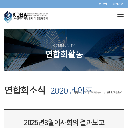
로그인
회원가입
Tog
COMMUNITY
연합회활동
연합회소식
2020년 이후
연합회활동
연합회소식
2025년3월이사회의 결과보고