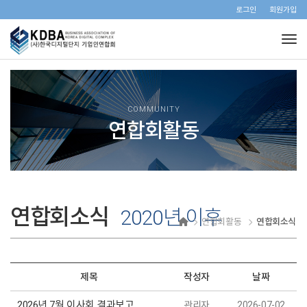
로그인
회원가입
Tog
COMMUNITY
연합회활동
연합회소식
2020년 이후
연합회활동
연합회소식
제목
작성자
날짜
2026년 7월 이사회 결과보고
관리자
2026-07-02